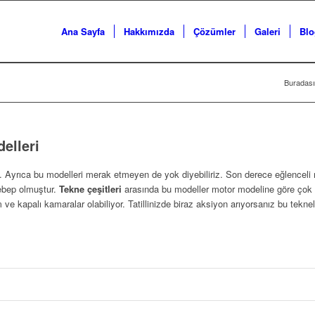
Ana Sayfa
Hakkımızda
Çözümler
Galeri
Blo
Buradası
elleri
 Ayrıca bu modelleri merak etmeyen de yok diyebiliriz. Son derece eğlenceli 
ebep olmuştur.
Tekne çeşitleri
arasında bu modeller motor modeline göre çok y
ve kapalı kamaralar olabiliyor. Tatillinizde biraz aksiyon arıyorsanız bu tekne